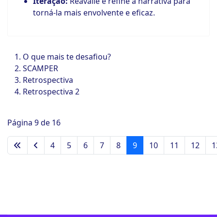
Iteração:
Reavalie e refine a narrativa para
torná-la mais envolvente e eficaz.
O que mais te desafiou?
SCAMPER
Retrospectiva
Retrospectiva 2
Página 9 de 16
4
5
6
7
8
9
10
11
12
1