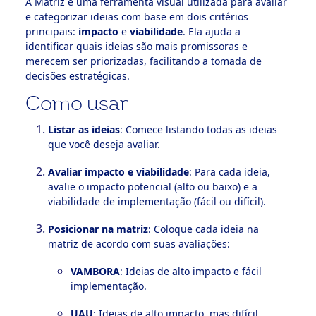
A Matriz é uma ferramenta visual utilizada para avaliar
e categorizar ideias com base em dois critérios
ook-
principais:
impacto
e
viabilidade
. Ela ajuda a
identificar quais ideias são mais promissoras e
merecem ser priorizadas, facilitando a tomada de
decisões estratégicas.
Como usar
Listar as ideias
: Comece listando todas as ideias
que você deseja avaliar.
Avaliar impacto e viabilidade
: Para cada ideia,
avalie o impacto potencial (alto ou baixo) e a
viabilidade de implementação (fácil ou difícil).
Posicionar na matriz
: Coloque cada ideia na
matriz de acordo com suas avaliações:
VAMBORA
: Ideias de alto impacto e fácil
implementação.
UAU
: Ideias de alto impacto, mas difícil