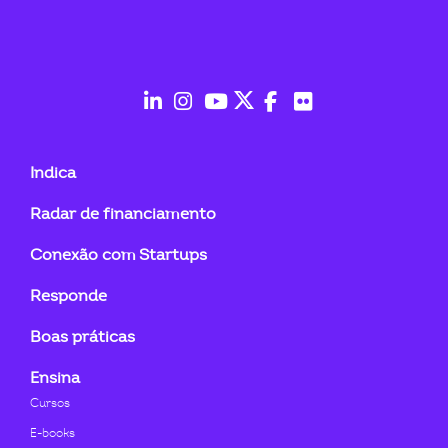
fab
fab
fab
fab
fab
fab
fa-
fa-
fa-
fa-
fa-
fa-
Indica
linkedin-
instagram
youtube
twitter
facebook-
flickr
Radar de financiamento
in
f
Conexão com Startups
Responde
Boas práticas
Ensina
Cursos
E-books