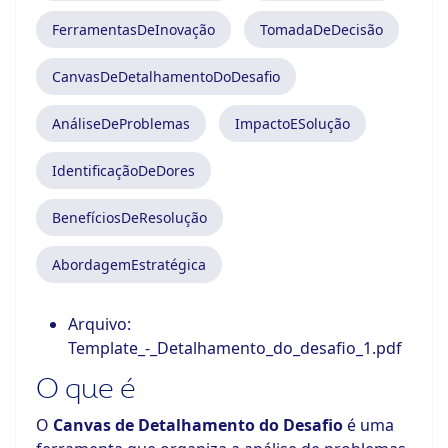
FerramentasDeInovação
TomadaDeDecisão
CanvasDeDetalhamentoDoDesafio
AnáliseDeProblemas
ImpactoESolução
IdentificaçãoDeDores
BenefíciosDeResolução
AbordagemEstratégica
Arquivo:
Template_-_Detalhamento_do_desafio_1.pdf
O que é
O
Canvas de Detalhamento do Desafio
é uma