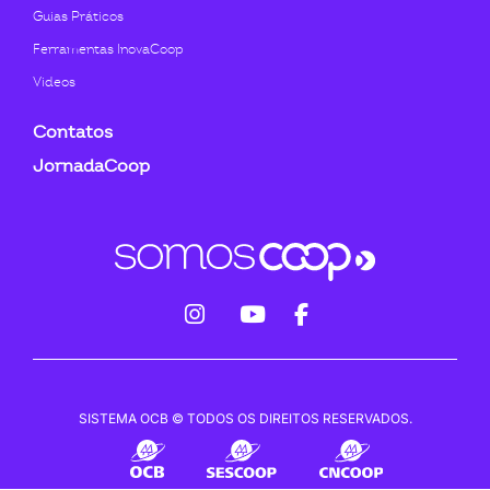
Guias Práticos
Ferramentas InovaCoop
Videos
Contatos
JornadaCoop
fab
fab
fab
fa-
fa-
fa-
instagram
youtube
facebook-
SISTEMA OCB © TODOS OS DIREITOS RESERVADOS.
f