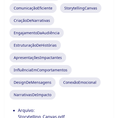
ComunicaçãoEficiente
StorytellingCanvas
CriaçãoDeNarrativas
EngajamentoDaAudiência
EstruturaçãoDeHistórias
ApresentaçõesImpactantes
InfluênciaEmComportamentos
DesignDeMensagens
ConexãoEmocional
NarrativasDeImpacto
Arquivo:
Storytelling_Canvas.pdf