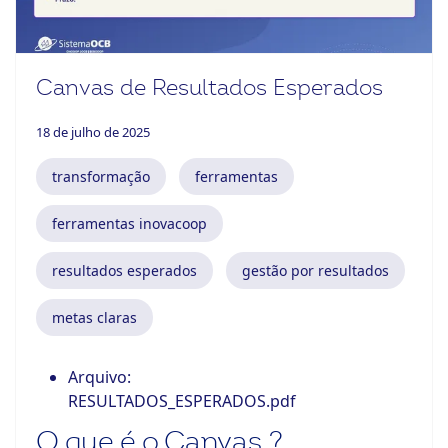
ook-
Canvas de Resultados Esperados
18 de julho de 2025
transformação
ferramentas
ferramentas inovacoop
resultados esperados
gestão por resultados
metas claras
Arquivo:
RESULTADOS_ESPERADOS.pdf
O que é o Canvas ?