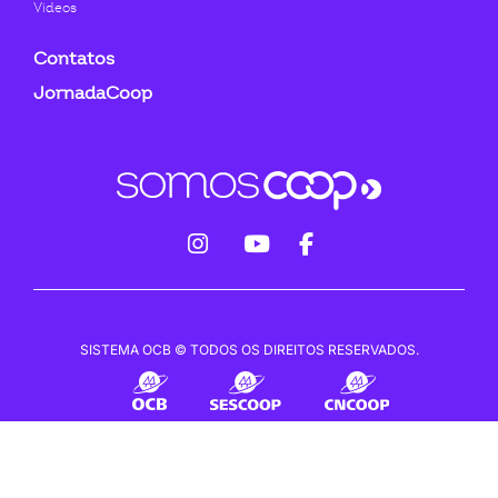
Videos
Contatos
JornadaCoop
fab
fab
fab
fa-
fa-
fa-
instagram
youtube
facebook-
SISTEMA OCB © TODOS OS DIREITOS RESERVADOS.
f