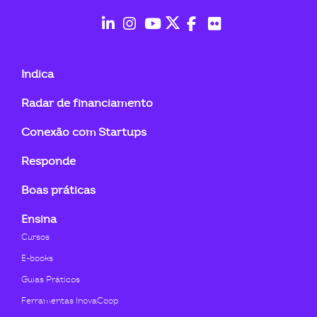
fab
fab
fab
fab
fab
fab
fa-
fa-
fa-
fa-
fa-
fa-
Indica
linkedin-
instagram
youtube
twitter
facebook-
flickr
Radar de financiamento
in
f
Conexão com Startups
Responde
Boas práticas
Ensina
Cursos
E-books
Guias Práticos
Ferramentas InovaCoop