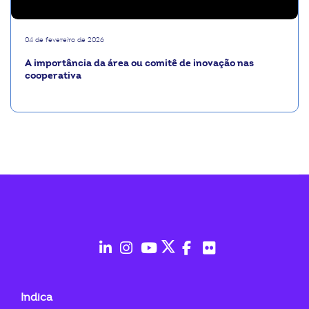
04 de fevereiro de 2026
A importância da área ou comitê de inovação nas
cooperativa
fab
fab
fab
fab
fab
fab
fa-
fa-
fa-
fa-
fa-
fa-
Indica