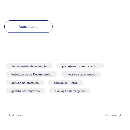
Acesse aqui
ferramentas de inovação
planejamento estratégico
Indicadores de Desempenho
métricas de sucesso
canvas de objetivos
canvas de metas
gestão por objetivos
avaliação de projetos
Artigo anterior: Canvas de Oportunidades, Barreiras e Soluções
Próximo artigo
Anterior
Próximo