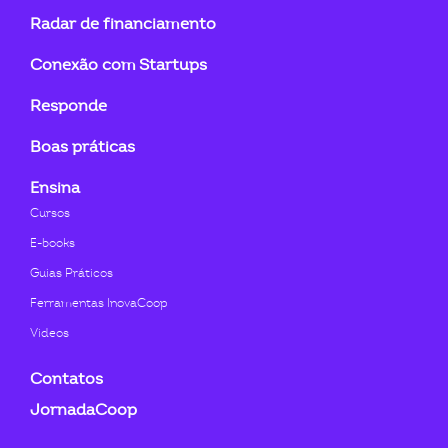
linkedin-
instagram
youtube
twitter
facebook-
flickr
Radar de financiamento
in
f
Conexão com Startups
Responde
Boas práticas
Ensina
Cursos
E-books
Guias Práticos
Ferramentas InovaCoop
Videos
Contatos
JornadaCoop