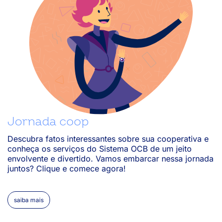
ensinar coisas novas?
03/12/2024
Por onde iniciar para conseguir construir um SGI?
03/12/2024
Como fomentar a cultura de inovação e criar um sistema de inovação
passo a passo na minha unidade estadual?
Jornada coop
Descubra fatos interessantes sobre sua cooperativa e
31/10/2024
conheça os serviços do Sistema OCB de um jeito
envolvente e divertido. Vamos embarcar nessa jornada
Quais os principais cases de inovação no cooperativismo?
juntos? Clique e comece agora!
saiba mais