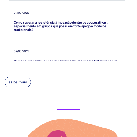
07/03/2025
Como superar a resistência à inovação dentro de cooperativas,
especialmente em grupos que possuem forte apego a modelos
tradicionais?
07/03/2025
Como as cooperativas podem utilizar a inovação para fortalecer a sua
marca e a sua reputação, aumentando a confiança dos cooperados e da
sociedade em geral?
saiba mais
04/02/2025
É verdade que o DeepSeek mostra ao usuário como está 'pensando'
antes de responder? Qual a diferença entre ele o o Chat GPT?
06/12/2024
Como o ChatGPT aprende e se atualiza? Ela precisa de pessoas para