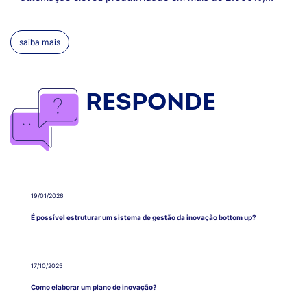
ampliou empregos e permitiu expansão comercial. O
faturamento cresceu de R$ 300 mil para milhões,
consolidando atuação na bioeconomia amazônica
saiba mais
sustentável e fortalecendo cooperados e mercados
nacionais.
RESPONDE
19/01/2026
É possível estruturar um sistema de gestão da inovação bottom up?
17/10/2025
Como elaborar um plano de inovação?