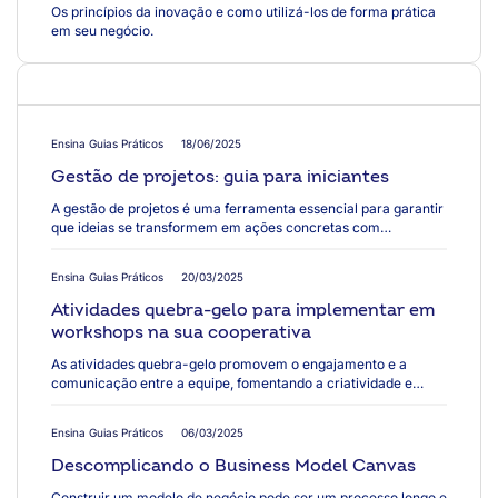
Os princípios da inovação e como utilizá-los de forma prática
em seu negócio.
Ensina Guias Práticos
18/06/2025
Gestão de projetos: guia para iniciantes
A gestão de projetos é uma ferramenta essencial para garantir
que ideias se transformem em ações concretas com
organização, foco e bons resultados. Com o apoio de
metodologias bem definidas e uma equipe preparada, sua
Ensina Guias Práticos
20/03/2025
cooperativa pode planejar melhor, distribuir tarefas de forma
eficiente, reduzir riscos e aumentar a produtividade. Mas, para
Atividades quebra-gelo para implementar em
aplicar uma boa gestão de projetos, é importante entender os
workshops na sua cooperativa
conceitos básicos, conhecer as metodologias disponíveis e
saber como colocá-las em prática de acordo com o perfil da
As atividades quebra-gelo promovem o engajamento e a
sua equipe e os objetivos do seu projeto. O que vou aprender?
comunicação entre a equipe, fomentando a criatividade e
Neste guia prático, você vai aprender o que é gestão de
incentivando o compartilhamento de ideias dos colaboradores.
projetos, quais são suas vantagens, como diferenciar projetos
O foco dessas dinâmicas é fortalecer os laços entre os
Ensina Guias Práticos
06/03/2025
de processos, quais metodologias aplicar (como PMBOK,
participantes e focar no aproveitamento de workshops e
Scrum e Kanban), como escolher a mais adequada para sua
eventos, buscando pontos de melhora e feedbacks. Mas, para
Descomplicando o Business Model Canvas
realidade e como colocar tudo isso em prática na sua
que as dinâmicas quebra-gelo sejam benéficas para a sua
cooperativa com um passo a passo simples e direto.
cooperativa, é necessário entender um pouco mais sobre os
Construir um modelo de negócio pode ser um processo longo e