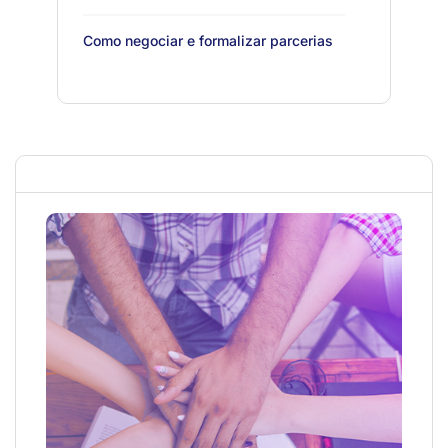
Como negociar e formalizar parcerias
NIB e o cooperativismo
Como manter a alavancagem de
recursos ao longo de vários ciclos de
fomento
InovaCoop Videocast: reinvenção,
capacitação e inovação na Coopresa,
com Lívia Maria
InovaCoop Videocast: Design Thinking
e inovação cooperativista, com Hellen
Beck
InovaCoop Videocast: a jornada de
inovação da Unimed-BH, com