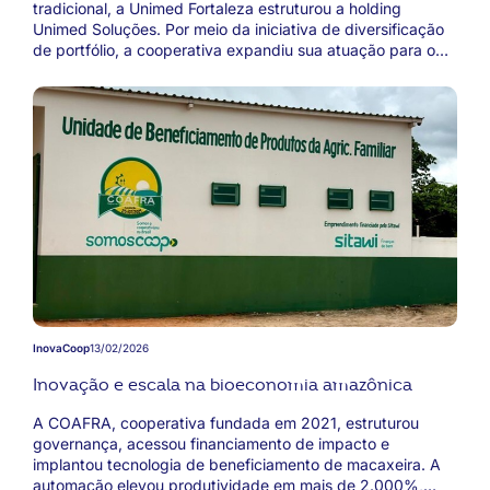
tradicional, a Unimed Fortaleza estruturou a holding
Unimed Soluções. Por meio da iniciativa de diversificação
de portfólio, a cooperativa expandiu sua atuação para o
mercado de tecnologia com a criação da Unitech e a
aquisição da Ponce Tech; o mercado financeiro, com a
fintech Universo Soluções Financeiras; e a saúde animal,
lançando planos de saúde para pets. Fortalecendo sua
presença em frentes estratégicas de cuidado e proteção,
o portfólio também inclui a sua Corretora de Seguros, a
clínica especializada Unimed Vacinas e o ecossistema
Neuropsicocentro (NPC), que oferece diversas soluções
integradas para o tratamento do autismo.
InovaCoop
13/02/2026
Inovação e escala na bioeconomia amazônica
A COAFRA, cooperativa fundada em 2021, estruturou
governança, acessou financiamento de impacto e
implantou tecnologia de beneficiamento de macaxeira. A
automação elevou produtividade em mais de 2.000%,