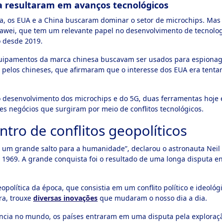
a resultaram em avanços tecnológicos
a, os EUA e a China buscaram dominar o setor de microchips. Mas 
wei, que tem um relevante papel no desenvolvimento de tecnologia
 desde 2019.
quipamentos da marca chinesa buscavam ser usados para espionage
 pelos chineses, que afirmaram que o interesse dos EUA era tentar
o desenvolvimento dos microchips e do 5G, duas ferramentas hoje es
s negócios que surgiram por meio de conflitos tecnológicos.
tro de conflitos geopolíticos
m grande salto para a humanidade”, declarou o astronauta Neil
1969. A grande conquista foi o resultado de uma longa disputa en
eopolítica da época, que consistia em um conflito político e ideoló
a, trouxe
diversas inovações
que mudaram o nosso dia a dia.
uência no mundo, os países entraram em uma disputa pela exploraç