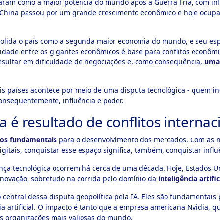
aram como a maior potência do mundo após a Guerra Fria, com influ
 a China passou por um grande crescimento econômico e hoje ocupa
olida o país como a segunda maior economia do mundo, e seu es
alidade entre os gigantes econômicos é base para conflitos econ
resultar em dificuldade de negociações e, como consequência,
uma 
is países acontece por meio de uma disputa tecnológica - quem in
onsequentemente, influência e poder.
a é resultado de conflitos internac
tos fundamentais
para o desenvolvimento dos mercados. Com as n
igitais, conquistar esse espaço significa, também, conquistar influ
rança tecnológica ocorrem há cerca de uma década. Hoje, Estados
inovação, sobretudo na corrida pelo domínio da
inteligência artific
central dessa disputa geopolítica pela IA. Eles são fundamentais
ia artificial. O impacto é tanto que a empresa americana Nvidia, 
 das organizações mais valiosas do mundo.