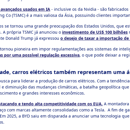
 avançados usados em IA
- inclusive os da Nvidia - são fabricad
 Co (TSMC) é a mais valiosa da Ásia, possuindo clientes importan
hips se tornou uma grande preocupação dos Estados Unidos, que es
s. A própria TSMC já anunciou o
investimento de US$ 100 bilhões
n
ente Donald Trump já expressou
o desejo de taxar a importação de
tornou pioneira em impor regulamentações aos sistemas de inteligê
cas por uma possível regulação excessiva
, o que pode deixar a re
dade, carros elétricos também representam uma á
usca para liderar a produção de carros elétricos. Com a tendênc
e diminuição das mudanças climáticas, a batalha geopolítica que
scimento e grandes interesses econômicos.
stacando e tendo alta competitividade com os EUA.
A montadora 
spaço com marcas altamente consolidadas como a Tesla. A fim de 
r. Em 2025, a BYD saiu em disparada a anunciar uma tecnologia que
os.