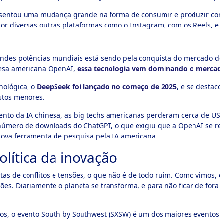
resentou uma mudança grande na forma de consumir e produzir con
or diversas outras plataformas como o Instagram, com os Reels, e 
ndes potências mundiais está sendo pela conquista do mercado de i
esa americana OpenAI,
essa tecnologia vem dominando o merca
nológica, o
DeepSeek foi lançado no começo de 2025
, e se desta
stos menores.
to da IA chinesa, as big techs americanas perderam cerca de US$
úmero de downloads do ChatGPT, o que exigiu que a OpenAI se rei
va ferramenta de pesquisa pela IA americana.
lítica da inovação
etas de conflitos e tensões, o que não é de todo ruim. Como vimos
es. Diariamente o planeta se transforma, e para não ficar de fora
dos, o evento South by Southwest (SXSW) é um dos maiores eventos