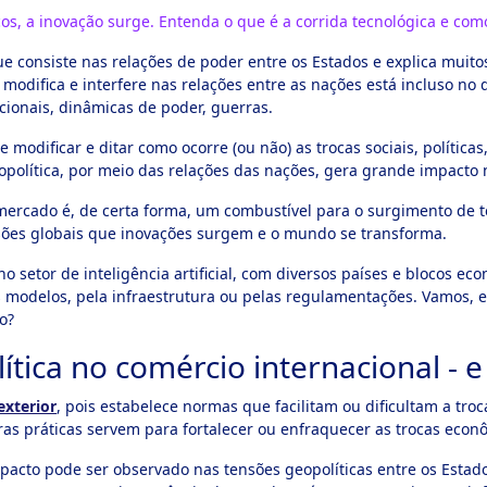
icos, a inovação surge. Entenda o que é a corrida tecnológica e c
ue consiste nas relações de poder entre os Estados e explica mui
 modifica e interfere nas relações entre as nações está incluso n
acionais, dinâmicas de poder, guerras.
modificar e ditar como ocorre (ou não) as trocas sociais, políticas
política, por meio das relações das nações, gera grande impacto
 mercado é, de certa forma, um combustível para o surgimento de t
ensões globais que inovações surgem e o mundo se transforma.
 setor de inteligência artificial, com diversos países e blocos 
 modelos, pela infraestrutura ou pelas regulamentações. Vamos, 
o?
tica no comércio internacional - e
exterior
, pois estabelece normas que facilitam ou dificultam a troc
ras práticas servem para fortalecer ou enfraquecer as trocas econ
acto pode ser observado nas tensões geopolíticas entre os Estado