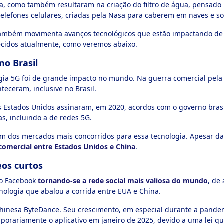
 como também resultaram na criação do filtro de água, pensado 
telefones celulares, criadas pela Nasa para caberem em naves e s
 também movimenta avanços tecnológicos que estão impactando de 
cidos atualmente, como veremos abaixo.
no Brasil
gia 5G foi de grande impacto no mundo. Na guerra comercial pela
teceram, inclusive no Brasil.
 Estados Unidos assinaram, em 2020, acordos com o governo brasil
s, incluindo a de redes 5G.
um dos mercados mais concorridos para essa tecnologia. Apesar da
 comercial entre Estados Unidos e China
.
eos curtos
 o Facebook
tornando-se a rede social mais valiosa do mundo
, de
nologia que abalou a corrida entre EUA e China.
chinesa ByteDance. Seu crescimento, em especial durante a pande
porariamente o aplicativo em janeiro de 2025, devido a uma lei qu