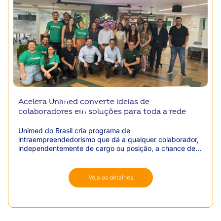
Acelera Unimed converte ideias de
colaboradores em soluções para toda a rede
Unimed do Brasil cria programa de
intraempreendedorismo que dá a qualquer colaborador,
independentemente de cargo ou posição, a chance de
propor uma ideia inovadora e ser capacitado para
transformá-la em um projeto real. O programa busca
solucionar gargalos operacionais de forma colaborativa e
Veja os detalhes
premia as melhores soluções com a implementação em
todo o Sistema.