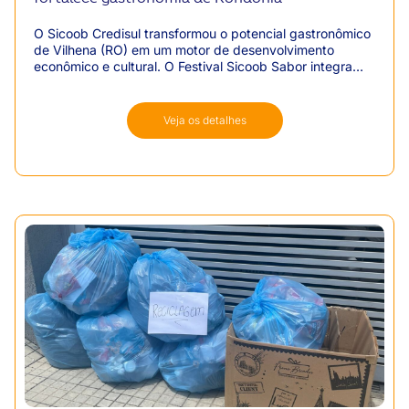
O Sicoob Credisul transformou o potencial gastronômico
de Vilhena (RO) em um motor de desenvolvimento
econômico e cultural. O Festival Sicoob Sabor integra
diversos estabelecimentos da cidade, atrai milhares de
pessoas e gera um faturamento que supera períodos
fortes do comércio, como o Natal, valorizando os
Veja os detalhes
ingredientes da Amazônia Legal.