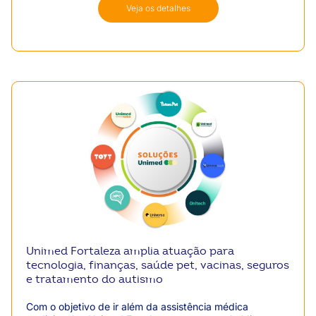
estratégica conectada à Presidência e Diretoria,
Veja os detalhes
culminando na oficialização de uma nova estrutura de
maturidade em 2026.
Unimed Fortaleza amplia atuação para
tecnologia, finanças, saúde pet, vacinas, seguros
e tratamento do autismo
Com o objetivo de ir além da assistência médica