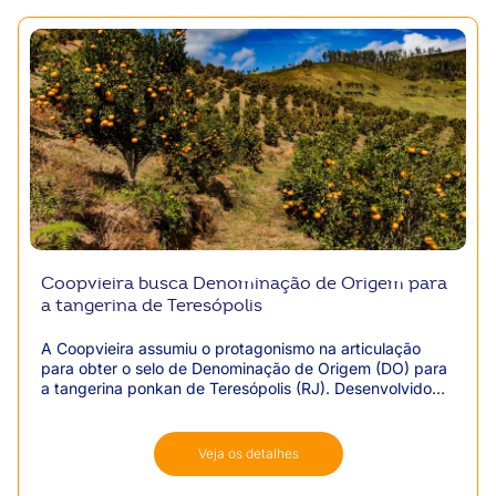
Coopvieira busca Denominação de Origem para
a tangerina de Teresópolis
A Coopvieira assumiu o protagonismo na articulação
para obter o selo de Denominação de Origem (DO) para
a tangerina ponkan de Teresópolis (RJ). Desenvolvido
em parceria com a UFRJ, Embrapa, Sebrae-RJ e Emater-
Rio, o projeto visa comprovar cientificamente que o clima
e o solo da região conferem propriedades únicas ao
Veja os detalhes
fruto, a fim de transformá-lo em um item de alto valor
agregado.