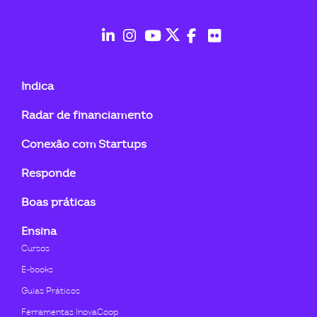
fab
fab
fab
fab
fab
fab
fa-
fa-
fa-
fa-
fa-
fa-
Indica
linkedin-
instagram
youtube
twitter
facebook-
flickr
Radar de financiamento
in
f
Conexão com Startups
Responde
Boas práticas
Ensina
Cursos
E-books
Guias Práticos
Ferramentas InovaCoop