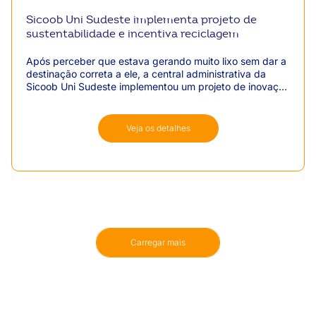
Sicoob Uni Sudeste implementa projeto de
sustentabilidade e incentiva reciclagem
Após perceber que estava gerando muito lixo sem dar a
destinação correta a ele, a central administrativa da
Sicoob Uni Sudeste implementou um projeto de inovação
organizacional focado em sustentabilidade. A ideia foi
estruturar a reciclagem de todos os resíduos da
cooperativa, em parceria com associações que fazem a
Veja os detalhes
destinação e a reutilização dos materiais recicláveis.
Carregar mais