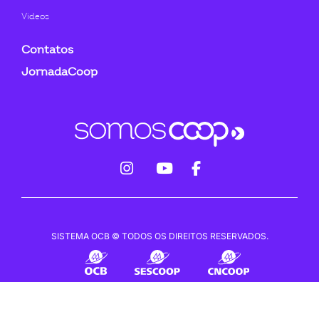
Videos
Contatos
JornadaCoop
fab
fab
fab
fa-
fa-
fa-
instagram
youtube
facebook-
SISTEMA OCB © TODOS OS DIREITOS RESERVADOS.
f