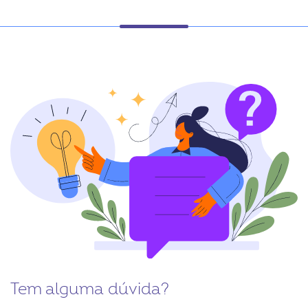
ook-
Tem alguma dúvida?