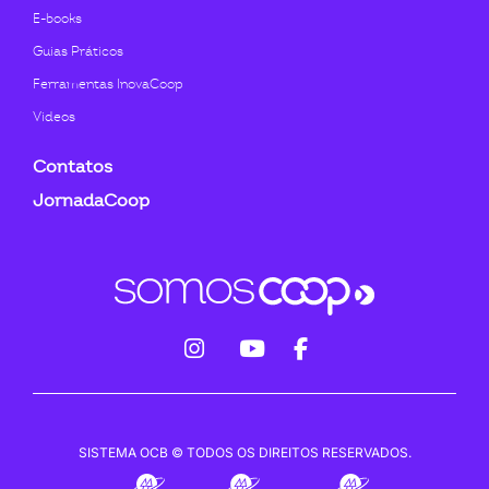
E-books
Guias Práticos
Ferramentas InovaCoop
Videos
Contatos
JornadaCoop
fab
fab
fab
fa-
fa-
fa-
instagram
youtube
facebook-
SISTEMA OCB © TODOS OS DIREITOS RESERVADOS.
f