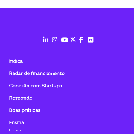
ook-
fab
fab
fab
fab
fab
fab
fa-
fa-
fa-
fa-
fa-
fa-
Indica
linkedin-
instagram
youtube
twitter
facebook-
flickr
Radar de financiamento
in
f
Conexão com Startups
Responde
Boas práticas
Ensina
Cursos