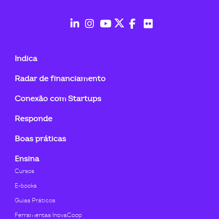
ook-
fab
fab
fab
fab
fab
fab
fa-
fa-
fa-
fa-
fa-
fa-
Indica
linkedin-
instagram
youtube
twitter
facebook-
flickr
Radar de financiamento
in
f
Conexão com Startups
Responde
Boas práticas
Ensina
Cursos
E-books
Guias Práticos
Ferramentas InovaCoop