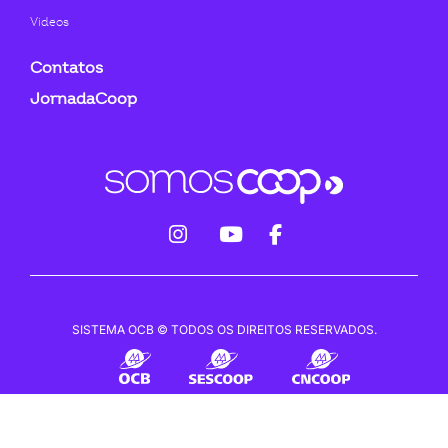
Videos
Contatos
JornadaCoop
fab
fab
fab
fa-
fa-
fa-
instagram
youtube
facebook-
SISTEMA OCB © TODOS OS DIREITOS RESERVADOS.
f