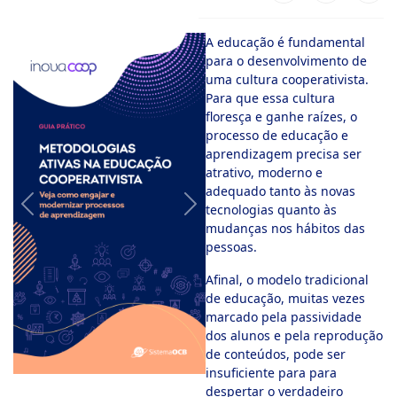
ook-
A educação é fundamental
para o desenvolvimento de
uma cultura cooperativista.
Para que essa cultura
floresça e ganhe raízes, o
processo de educação e
aprendizagem precisa ser
atrativo, moderno e
adequado tanto às novas
tecnologias quanto às
Previous
Next
mudanças nos hábitos das
pessoas.
Afinal, o modelo tradicional
de educação, muitas vezes
marcado pela passividade
dos alunos e pela reprodução
de conteúdos, pode ser
insuficiente para para
despertar o verdadeiro