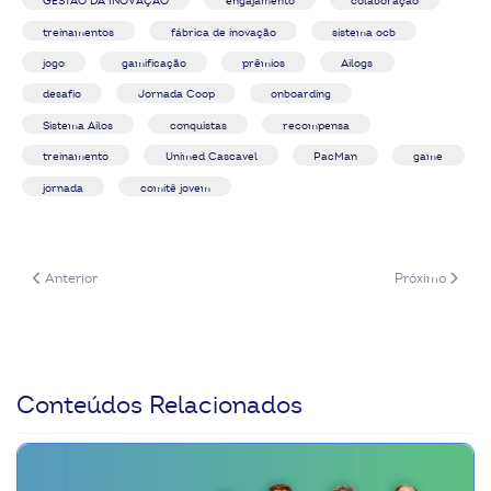
GESTÃO DA INOVAÇÃO
engajamento
colaboração
treinamentos
fábrica de inovação
sistema ocb
jogo
gamificação
prêmios
Ailogs
desafio
Jornada Coop
onboarding
Sistema Ailos
conquistas
recompensa
treinamento
Unimed Cascavel
PacMan
game
jornada
comitê jovem
Artigo anterior: Gestão da inovação: o que é e como as cooperativas pod
Próximo artigo
Anterior
Próximo
Conteúdos Relacionados