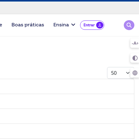
Pesqu
e
Boas práticas
Ensina
Entrar
Mostrar #