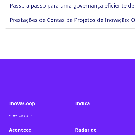
Passo a passo para uma governança eficiente de
ook-
Prestações de Contas de Projetos de Inovação: O
InovaCoop
Indica
Sistema OCB
Acontece
Radar de