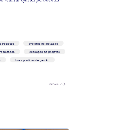
e Projetos
projetos de inovação
resultados
execução de projetos
s
boas práticas de gestão
Próximo artigo: 8 tendências de inovação na co
Próximo