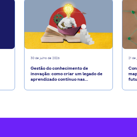
30 de julho de 2026
21 de
Gestão do conhecimento de
Con
inovação: como criar um legado de
map
aprendizado contínuo nas
fut
cooperativas