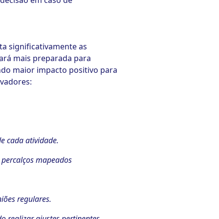
 decisão em caso de
a significativamente as
tará mais preparada para
ndo maior impacto positivo para
ovadores:
e cada atividade.
is percalços mapeados
iões regulares.
 realizar ajustes pertinentes