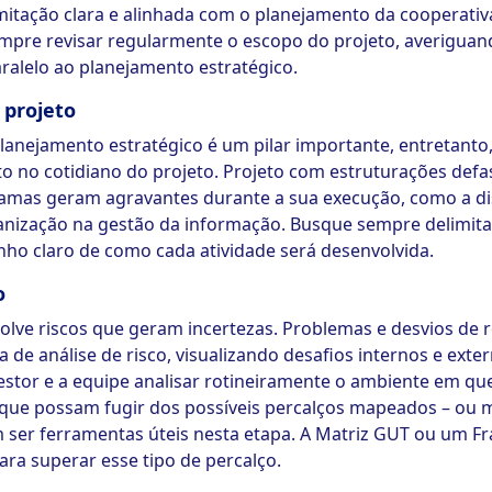
tação clara e alinhada com o planejamento da cooperativa 
pre revisar regularmente o escopo do projeto, averiguand
ralelo ao planejamento estratégico.
 projeto
lanejamento estratégico é um pilar importante, entretant
no cotidiano do projeto. Projeto com estruturações defas
ramas geram agravantes durante a sua execução, como a di
nização na gestão da informação. Busque sempre delimitar
ho claro de como cada atividade será desenvolvida.
o
olve riscos que geram incertezas. Problemas e desvios de 
a de análise de risco, visualizando desafios internos e ext
estor e a equipe analisar rotineiramente o ambiente em qu
 que possam fugir dos possíveis percalços mapeados – ou
ser ferramentas úteis nesta etapa. A Matriz GUT ou um F
ra superar esse tipo de percalço.