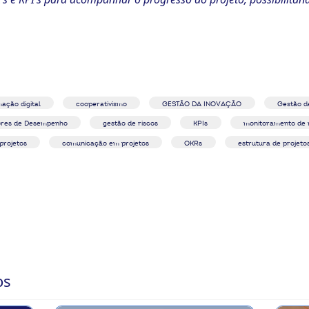
ação digital
cooperativismo
GESTÃO DA INOVAÇÃO
Gestão d
ores de Desempenho
gestão de riscos
KPIs
monitoramento de 
projetos
comunicação em projetos
OKRs
estrutura de projeto
 Financiamento (Julho de 2025)
os