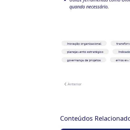
quando necessário.
Inovação organizacional
transform
planejamento estratégico
Indicad
governança de projetos
erros em 
Artigo anterior: Destaques do Radar de
Anterior
Conteúdos Relacionad