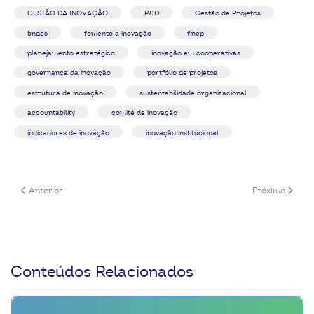
GESTÃO DA INOVAÇÃO
P&D
Gestão de Projetos
bndes
fomento a inovação
finep
planejamento estratégico
inovação em cooperativas
governança da inovação
portfólio de projetos
estrutura de inovação
sustentabilidade organizacional
accountability
comitê de inovação
indicadores de inovação
inovação institucional
Artigo anterior: Como mapear os desafios de inovação da minha coopera
Próximo artigo:
Anterior
Próximo
Conteúdos Relacionados