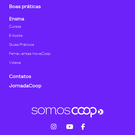
Boas práticas
Ensina
Cursos
E-books
Guias Práticos
Ferramentas InovaCoop
Videos
Contatos
JornadaCoop