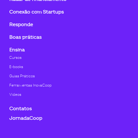
in
f
Conexão com Startups
Responde
Boas práticas
Ensina
Cursos
E-books
Guias Práticos
Ferramentas InovaCoop
Videos
Contatos
JornadaCoop