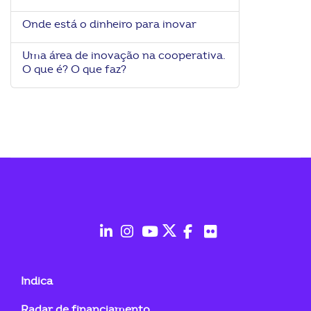
ook-
Onde está o dinheiro para inovar
Uma área de inovação na cooperativa.
O que é? O que faz?
fab
fab
fab
fab
fab
fab
fa-
fa-
fa-
fa-
fa-
fa-
Indica
linkedin-
instagram
youtube
twitter
facebook-
flickr
Radar de financiamento