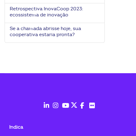
Retrospectiva InovaCoop 2023:
ecossistema de inovação
Se a chamada abrisse hoje, sua
cooperativa estaria pronta?
fab
fab
fab
fab
fab
fab
fa-
fa-
fa-
fa-
fa-
fa-
Indica
linkedin-
instagram
youtube
twitter
facebook-
flickr