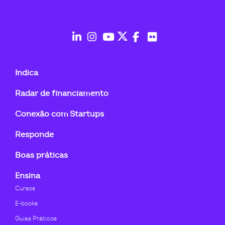
ook-
fab
fab
fab
fab
fab
fab
fa-
fa-
fa-
fa-
fa-
fa-
Indica
linkedin-
instagram
youtube
twitter
facebook-
flickr
Radar de financiamento
in
f
Conexão com Startups
Responde
Boas práticas
Ensina
Cursos
E-books
Guias Práticos