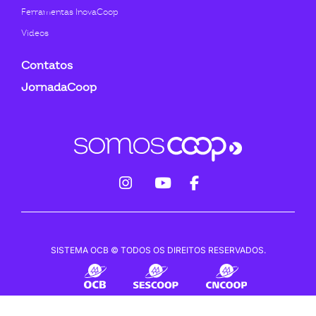
Ferramentas InovaCoop
Videos
Contatos
JornadaCoop
fab
fab
fab
fa-
fa-
fa-
instagram
youtube
facebook-
SISTEMA OCB © TODOS OS DIREITOS RESERVADOS.
f