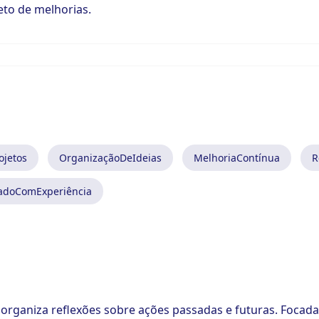
to de melhorias.
ojetos
OrganizaçãoDeIdeias
MelhoriaContínua
R
adoComExperiência
rganiza reflexões sobre ações passadas e futuras. Focada 