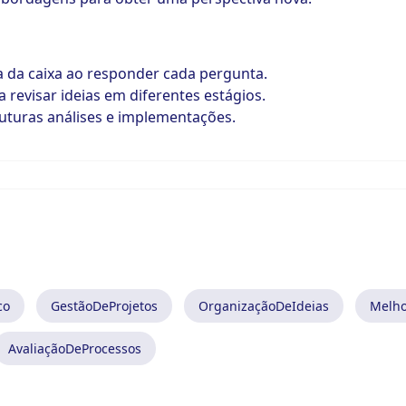
a da caixa ao responder cada pergunta.
revisar ideias em diferentes estágios.
futuras análises e implementações.
co
GestãoDeProjetos
OrganizaçãoDeIdeias
Melho
AvaliaçãoDeProcessos