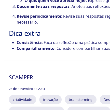
O que/quem você aprecia hoje?
: Expresse g
Documente suas respostas
: Anote suas reflexõ
Revise periodicamente
: Revise suas respostas r
necessário.
Dica extra
Consistência
: Faça da reflexão uma prática semp
Compartilhamento
: Considere compartilhar sua
SCAMPER
28 de novembro de 2024
criatividade
inovação
brainstorming
Des