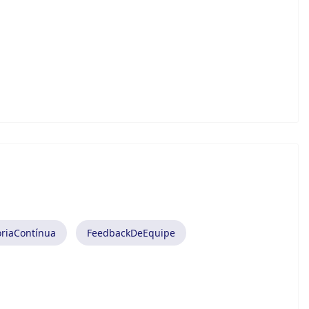
riaContínua
FeedbackDeEquipe