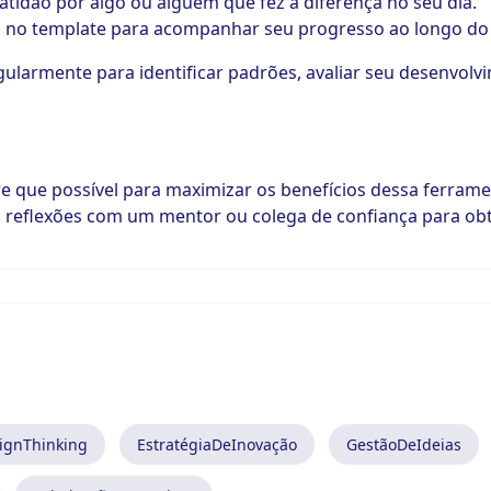
ratidão por algo ou alguém que fez a diferença no seu dia.
es no template para acompanhar seu progresso ao longo do
egularmente para identificar padrões, avaliar seu desenvol
re que possível para maximizar os benefícios dessa ferrame
s reflexões com um mentor ou colega de confiança para obt
ignThinking
EstratégiaDeInovação
GestãoDeIdeias