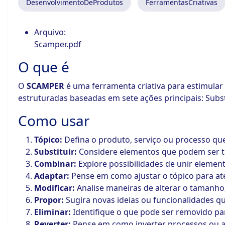
DesenvolvimentoDeProdutos
FerramentasCriativas
Arquivo:
Scamper.pdf
O que é
O
SCAMPER
é uma ferramenta criativa para estimular
estruturadas baseadas em sete ações principais: Substit
Como usar
Tópico:
Defina o produto, serviço ou processo que
Substituir:
Considere elementos que podem ser tro
Combinar:
Explore possibilidades de unir element
Adaptar:
Pense em como ajustar o tópico para ate
Modificar:
Analise maneiras de alterar o tamanh
Propor:
Sugira novas ideias ou funcionalidades q
Eliminar:
Identifique o que pode ser removido para
Reverter:
Pense em como inverter processos ou a