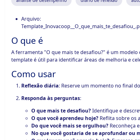
análise de desempenho
diário de reflexão
aut
ook-
Arquivo:
Template_Inovacoop__O_que_mais_te_desafiou_.p
O que é
A ferramenta "O que mais te desafiou?" é um modelo de
template é útil para identificar áreas de melhoria e c
Como usar
Reflexão diária
: Reserve um momento no final do 
Responda às perguntas
:
O que mais te desafiou?
Identifique e descr
O que você aprendeu hoje?
Reflita sobre os 
Do que você mais se orgulhou?
Reconheça e 
No que você gostaria de se aprofundar ou 