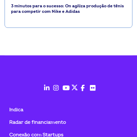
3 minutos para o sucesso: On agiliza produção de tênis
para competir com Nike e Adidas
fab
fab
fab
fab
fab
fab
fa-
fa-
fa-
fa-
fa-
fa-
Indica
linkedin-
instagram
youtube
twitter
facebook-
flickr
Radar de financiamento
in
f
Conexão com Startups