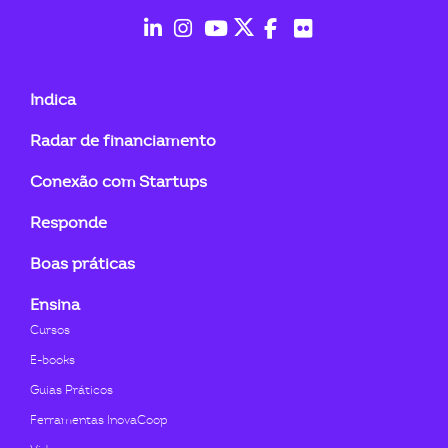
ook-
fab
fab
fab
fab
fab
fab
fa-
fa-
fa-
fa-
fa-
fa-
Indica
linkedin-
instagram
youtube
twitter
facebook-
flickr
Radar de financiamento
in
f
Conexão com Startups
Responde
Boas práticas
Ensina
Cursos
E-books
Guias Práticos
Ferramentas InovaCoop