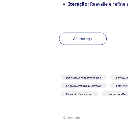
Iteração:
Reavalie e refine 
Acesse aqui
PlanejamentoEstratégico
Ferrame
EngajamentoDaAudiência
Estrutur
ConexãoEmocional
NarrativasDeI
Artigo anterior: SWOT
Anterior