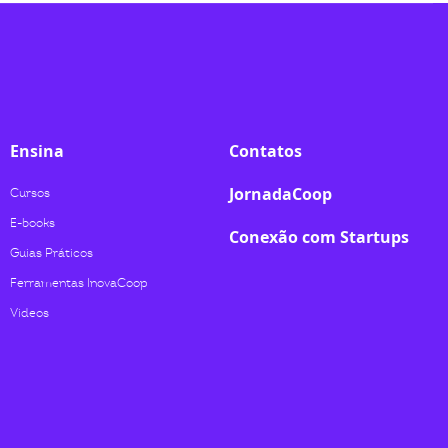
Ensina
Contatos
JornadaCoop
Cursos
E-books
Conexão com Startups
Guias Práticos
Ferramentas InovaCoop
Videos