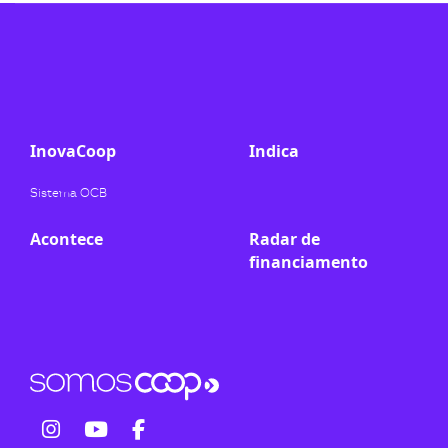
ook-
InovaCoop
Indica
Sistema OCB
Acontece
Radar de
financiamento
fab
fab
fab