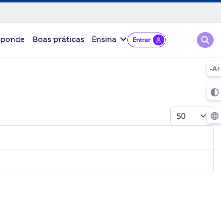
Pesqu
sponde
Boas práticas
Ensina
Entrar
Mostrar #