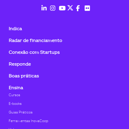
ook-
fab
fab
fab
fab
fab
fab
fa-
fa-
fa-
fa-
fa-
fa-
Indica
linkedin-
instagram
youtube
twitter
facebook-
flickr
Radar de financiamento
in
f
Conexão com Startups
Responde
Boas práticas
Ensina
Cursos
E-books
Guias Práticos
Ferramentas InovaCoop