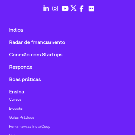
ook-
fab
fab
fab
fab
fab
fab
fa-
fa-
fa-
fa-
fa-
fa-
Indica
linkedin-
instagram
youtube
twitter
facebook-
flickr
Radar de financiamento
in
f
Conexão com Startups
Responde
Boas práticas
Ensina
Cursos
E-books
Guias Práticos
Ferramentas InovaCoop