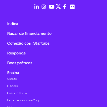
ook-
fab
fab
fab
fab
fab
fab
fa-
fa-
fa-
fa-
fa-
fa-
Indica
linkedin-
instagram
youtube
twitter
facebook-
flickr
Radar de financiamento
in
f
Conexão com Startups
Responde
Boas práticas
Ensina
Cursos
E-books
Guias Práticos
Ferramentas InovaCoop