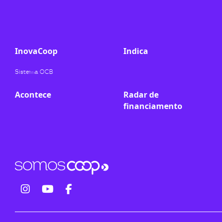
ook-
InovaCoop
Indica
Sistema OCB
Acontece
Radar de
financiamento
fab
fab
fab
fa-
fa-
fa-
instagram
youtube
facebook-