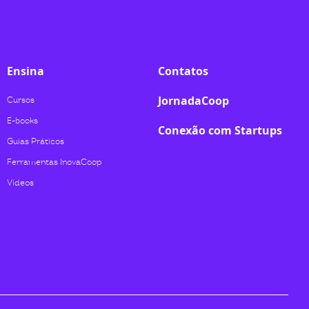
Ensina
Contatos
JornadaCoop
Cursos
E-books
Conexão com Startups
Guias Práticos
Ferramentas InovaCoop
Videos