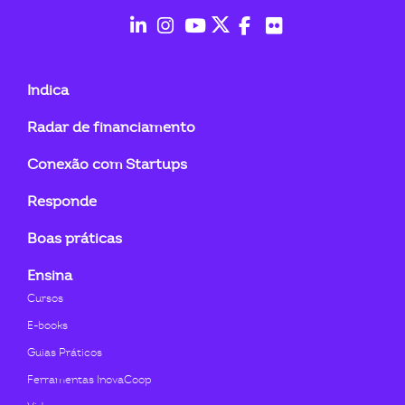
ook-
fab
fab
fab
fab
fab
fab
fa-
fa-
fa-
fa-
fa-
fa-
Indica
linkedin-
instagram
youtube
twitter
facebook-
flickr
Radar de financiamento
in
f
Conexão com Startups
Responde
Boas práticas
Ensina
Cursos
E-books
Guias Práticos
Ferramentas InovaCoop