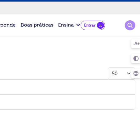
Pesqu
sponde
Boas práticas
Ensina
Entrar
Mostrar #