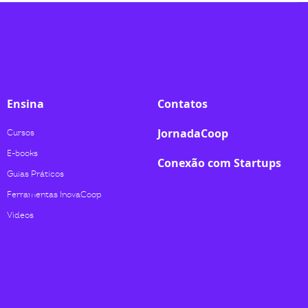
Ensina
Contatos
JornadaCoop
Cursos
E-books
Conexão com Startups
Guias Práticos
Ferramentas InovaCoop
Videos