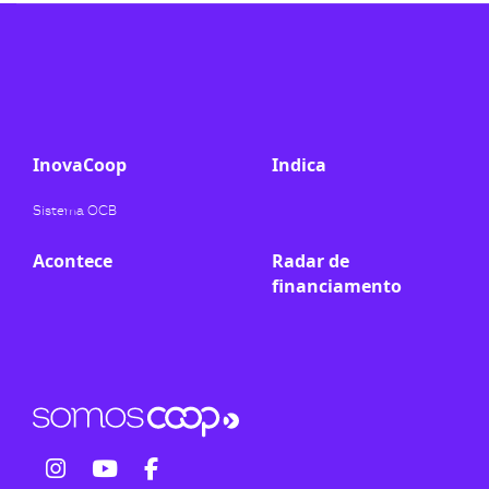
ook-
InovaCoop
Indica
Sistema OCB
Acontece
Radar de
financiamento
fab
fab
fab