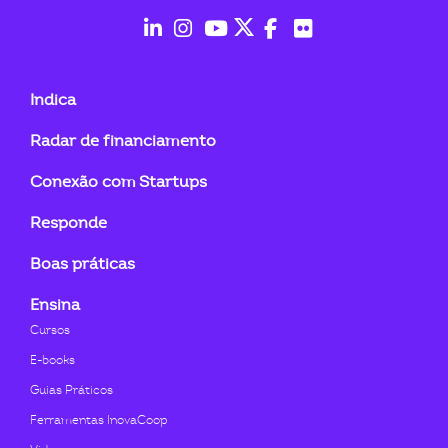
ook-
fab
fab
fab
fab
fab
fab
fa-
fa-
fa-
fa-
fa-
fa-
Indica
linkedin-
instagram
youtube
twitter
facebook-
flickr
Radar de financiamento
in
f
Conexão com Startups
Responde
Boas práticas
Ensina
Cursos
E-books
Guias Práticos
Ferramentas InovaCoop