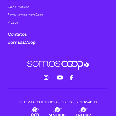
Guias Práticos
Ferramentas InovaCoop
Videos
Contatos
JornadaCoop
fab
fab
fab
fa-
fa-
fa-
instagram
youtube
facebook-
SISTEMA OCB © TODOS OS DIREITOS RESERVADOS.
f