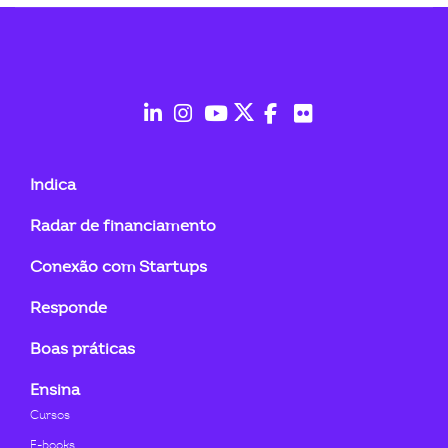
ook-
fab
fab
fab
fab
fab
fab
fa-
fa-
fa-
fa-
fa-
fa-
Indica
linkedin-
instagram
youtube
twitter
facebook-
flickr
Radar de financiamento
in
f
Conexão com Startups
Responde
Boas práticas
Ensina
Cursos
E-books