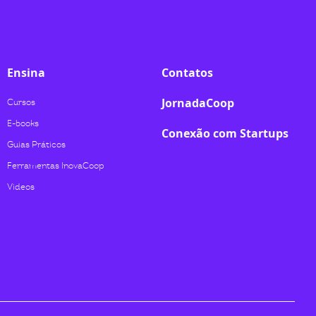
Ensina
Contatos
JornadaCoop
Cursos
E-books
Conexão com Startups
Guias Práticos
Ferramentas InovaCoop
Videos