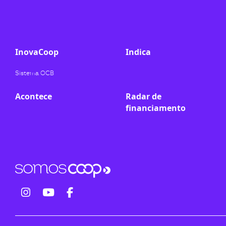
ook-
InovaCoop
Indica
Sistema OCB
Acontece
Radar de
financiamento
fab
fab
fab
fa-
fa-
fa-
instagram
youtube
facebook-