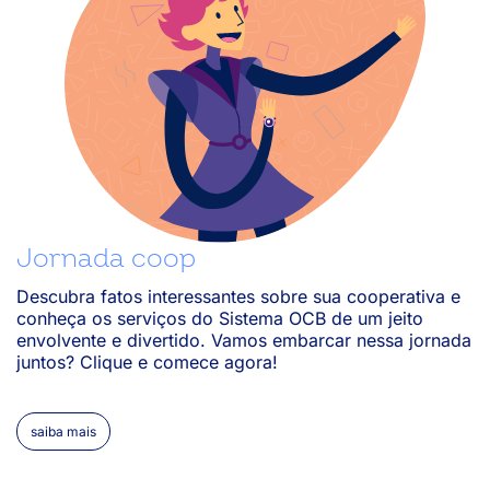
03/12/2024
Por onde iniciar para conseguir construir um SGI?
03/12/2024
Como fomentar a cultura de inovação e criar um sistema de inovação
passo a passo na minha unidade estadual?
Jornada coop
Descubra fatos interessantes sobre sua cooperativa e
31/10/2024
conheça os serviços do Sistema OCB de um jeito
envolvente e divertido. Vamos embarcar nessa jornada
Quais os principais cases de inovação no cooperativismo?
juntos? Clique e comece agora!
saiba mais