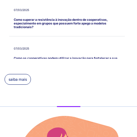
07/03/2025
Como superar a resistência à inovação dentro de cooperativas,
especialmente em grupos que possuem forte apego a modelos
tradicionais?
07/03/2025
Como as cooperativas podem utilizar a inovação para fortalecer a sua
marca e a sua reputação, aumentando a confiança dos cooperados e da
sociedade em geral?
saiba mais
04/02/2025
É verdade que o DeepSeek mostra ao usuário como está 'pensando'
antes de responder? Qual a diferença entre ele o o Chat GPT?
06/12/2024
Como o ChatGPT aprende e se atualiza? Ela precisa de pessoas para
ensinar coisas novas?