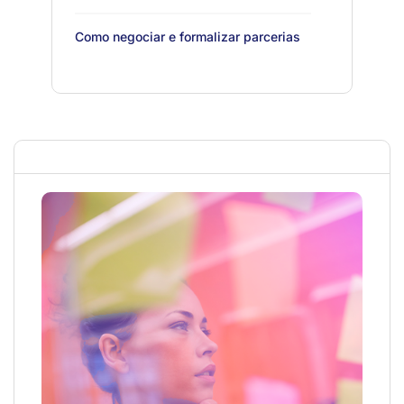
Como negociar e formalizar parcerias
NIB e o cooperativismo
Como manter a alavancagem de
recursos ao longo de vários ciclos de
fomento
InovaCoop Videocast: reinvenção,
capacitação e inovação na Coopresa,
com Lívia Maria
InovaCoop Videocast: Design Thinking
e inovação cooperativista, com Hellen
Beck
InovaCoop Videocast: a jornada de
inovação da Unimed-BH, com