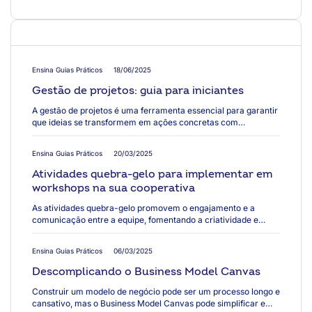
Ensina Guias Práticos
18/06/2025
Gestão de projetos: guia para iniciantes
A gestão de projetos é uma ferramenta essencial para garantir
que ideias se transformem em ações concretas com
organização, foco e bons resultados. Com o apoio de
metodologias bem definidas e uma equipe preparada, sua
Ensina Guias Práticos
20/03/2025
cooperativa pode planejar melhor, distribuir tarefas de forma
eficiente, reduzir riscos e aumentar a produtividade. Mas, para
Atividades quebra-gelo para implementar em
aplicar uma boa gestão de projetos, é importante entender os
workshops na sua cooperativa
conceitos básicos, conhecer as metodologias disponíveis e
saber como colocá-las em prática de acordo com o perfil da
As atividades quebra-gelo promovem o engajamento e a
sua equipe e os objetivos do seu projeto. O que vou aprender?
comunicação entre a equipe, fomentando a criatividade e
Neste guia prático, você vai aprender o que é gestão de
incentivando o compartilhamento de ideias dos colaboradores.
projetos, quais são suas vantagens, como diferenciar projetos
O foco dessas dinâmicas é fortalecer os laços entre os
Ensina Guias Práticos
06/03/2025
de processos, quais metodologias aplicar (como PMBOK,
participantes e focar no aproveitamento de workshops e
Scrum e Kanban), como escolher a mais adequada para sua
eventos, buscando pontos de melhora e feedbacks. Mas, para
Descomplicando o Business Model Canvas
realidade e como colocar tudo isso em prática na sua
que as dinâmicas quebra-gelo sejam benéficas para a sua
cooperativa com um passo a passo simples e direto.
cooperativa, é necessário entender um pouco mais sobre os
Construir um modelo de negócio pode ser um processo longo e
Conteúdo desenvolvidoem parceria com
objetivos das atividades e as vantagens trazidas por elas.
cansativo, mas o Business Model Canvas pode simplificar e