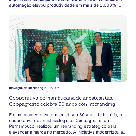
automação elevou produtividade em mais de 2.000%,
ampliou empregos e permitiu expansão comercial. O
faturamento cresceu de R$ 300 mil para milhões,
consolidando atuação na bioeconomia amazônica
sustentável e fortalecendo cooperados e mercados
nacionais.
Inovação de marketing
16/01/2026
Cooperativa pernambucana de anestesistas,
Coopagreste celebra 30 anos com rebranding
Em um momento em que celebram 30 anos de história, a
cooperativa de anestesiologistas Coopagreste, de
Pernambuco, realizou um rebranding estratégico para
alavancar a marca no mercado. A iniciativa modernizou a