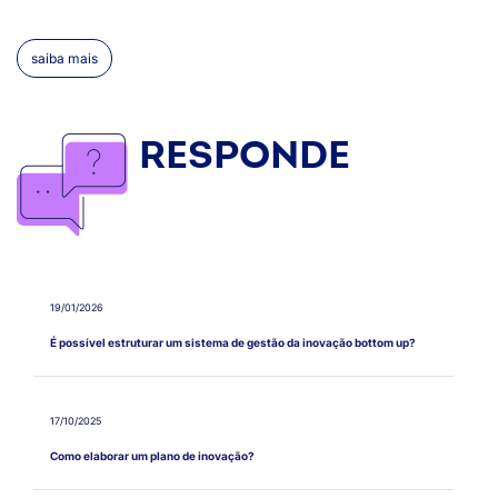
identidade visual, fortaleceu a presença digital e uniu a
tradição e inovação para ampliar sua conexão com
cooperados e com a comunidade local.
saiba mais
RESPONDE
19/01/2026
É possível estruturar um sistema de gestão da inovação bottom up?
17/10/2025
Como elaborar um plano de inovação?