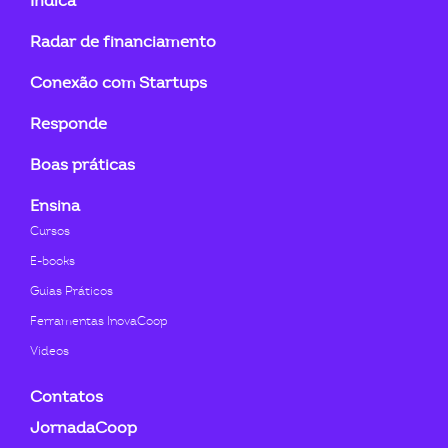
Indica
linkedin-
instagram
youtube
twitter
facebook-
flickr
Radar de financiamento
in
f
Conexão com Startups
Responde
Boas práticas
Ensina
Cursos
E-books
Guias Práticos
Ferramentas InovaCoop
Videos
Contatos
JornadaCoop