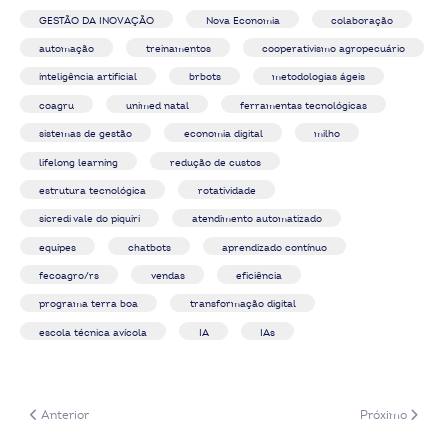
GESTÃO DA INOVAÇÃO
Nova Economia
colaboração
automação
treinamentos
cooperativismo agropecuário
inteligência artificial
brbots
metodologias ágeis
coagru
unimed natal
ferramentas tecnológicas
sistemas de gestão
economia digital
milho
lifelong learning
redução de custos
estrutura tecnológica
rotatividade
sicredi vale do piquiri
atendimento automatizado
equipes
chatbots
aprendizado contínuo
fecoagro/rs
vendas
eficiência
programa terra boa
transformação digital
escola técnica avícola
IA
IAs
Artigo anterior: Transformação cultural impulsiona a inovação nas coope
Próximo artigo
Anterior
Próximo