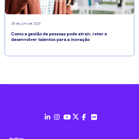
28 de julho de 2026
Como a gestão de pessoas pode atrair, reter e
desenvolver talentos para a inovação
fab
fab
fab
fab
fab
fab
fa-
fa-
fa-
fa-
fa-
fa-