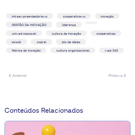
intraempreendedorismo
cooperativismo
inovação
GESTÃO DA INOVAÇÃO
liderança
unimed cascavel
cultura de inovação
cooperativas
sicoob
coprel
silo de ideias
fábrica de inovação
cultura organizacional
mais 360
Artigo anterior: Inovação e produtividade: o match perfeito
Próximo artigo:
Anterior
Próximo
Conteúdos Relacionados