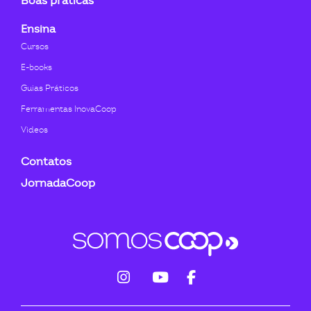
Boas práticas
Ensina
Cursos
E-books
Guias Práticos
Ferramentas InovaCoop
Videos
Contatos
JornadaCoop
fab
fab
fab