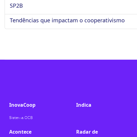
SP2B
ook-
Tendências que impactam o cooperativismo
InovaCoop
Indica
Sistema OCB
Acontece
Radar de