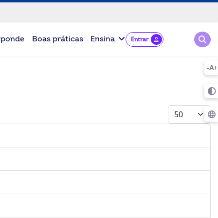
Pesqu
sponde
Boas práticas
Ensina
Entrar
Mostrar #