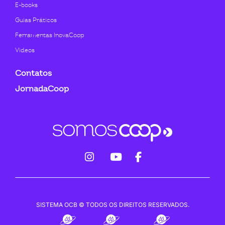
E-books
Guias Práticos
Ferramentas InovaCoop
Videos
Contatos
JornadaCoop
fab
fab
fab
fa-
fa-
fa-
instagram
youtube
facebook-
SISTEMA OCB © TODOS OS DIREITOS RESERVADOS.
f