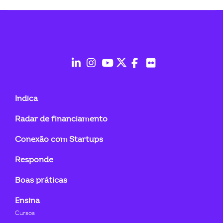
fab
fab
fab
fab
fab
fab
fa-
fa-
fa-
fa-
fa-
fa-
Indica
linkedin-
instagram
youtube
twitter
facebook-
flickr
Radar de financiamento
in
f
Conexão com Startups
Responde
Boas práticas
Ensina
Cursos