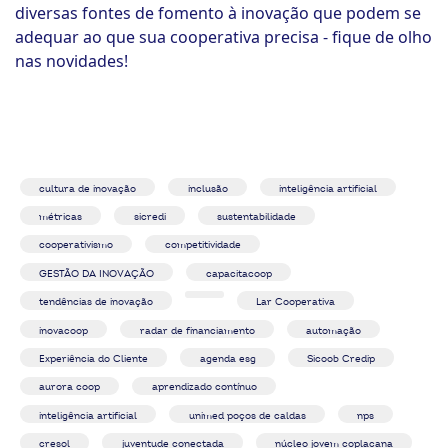
diversas fontes de fomento à inovação que podem se
adequar ao que sua cooperativa precisa - fique de olho
nas novidades!
cultura de inovação
inclusão
inteligência artificial
métricas
sicredi
sustentabilidade
cooperativismo
competitividade
GESTÃO DA INOVAÇÃO
capacitacoop
tendências de inovação
Lar Cooperativa
inovacoop
radar de financiamento
automação
Experiência do Cliente
agenda esg
Sicoob Credip
aurora coop
aprendizado contínuo
inteligência artificial
unimed poços de caldas
nps
cresol
juventude conectada
núcleo jovem coplacana