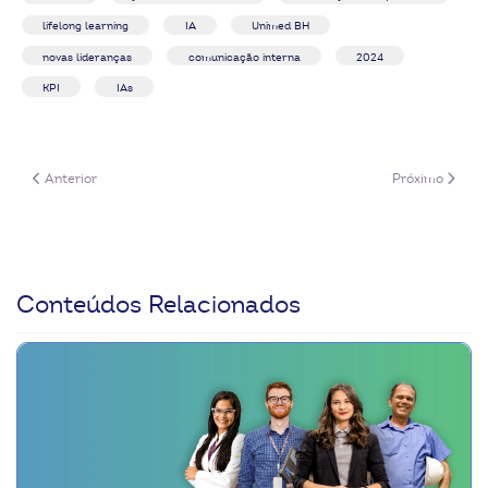
lifelong learning
IA
Unimed BH
novas lideranças
comunicação interna
2024
KPI
IAs
Artigo anterior: Plataformas de negócios: oportunidades para as cooperat
Próximo artigo:
Anterior
Próximo
Conteúdos Relacionados