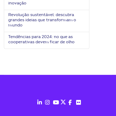
inovação
Revolução sustentável: descubra
grandes ideias que transformam o
mundo
Tendências para 2024: no que as
cooperativas devem ficar de olho
fab
fab
fab
fab
fab
fab