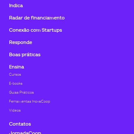
fa-
fa-
fa-
fa-
fa-
fa-
Indica
linkedin-
instagram
youtube
twitter
facebook-
flickr
Radar de financiamento
in
f
Conexão com Startups
Responde
Boas práticas
Ensina
Cursos
E-books
Guias Práticos
Ferramentas InovaCoop
Videos
Contatos
JornadaCoop