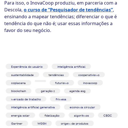
Para isso, o InovaCoop produziu, em parceria com a
Descola,
o curso de “Pesquisador de tendências”
,
ensinando a mapear tendências; diferenciar o que é
tendência do que não é; usar essas informações a
favor do seu negócio.
Experiência do usuário
inteligência artificial
sustentabilidade
tendências
cooperativismo
coplacana
futurismo
inovacoop
blockchain
geração z
agenda esg
mercado de trabalho
frimesa
inteligência artificial generativa
economia circular
energia solar
fidelização
algoritmos
CBDC
Gartner
WGSN
origem de produtos