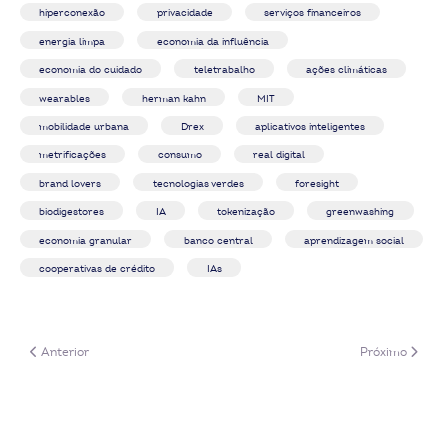
hiperconexão
privacidade
serviços financeiros
energia limpa
economia da influência
economia do cuidado
teletrabalho
ações climáticas
wearables
herman kahn
MIT
mobilidade urbana
Drex
aplicativos inteligentes
metrificações
consumo
real digital
brand lovers
tecnologias verdes
foresight
biodigestores
IA
tokenização
greenwashing
economia granular
banco central
aprendizagem social
cooperativas de crédito
IAs
Artigo anterior: Destaques do Radar de Financiamento (janeiro de 2024)
Próximo artigo
Anterior
Próximo