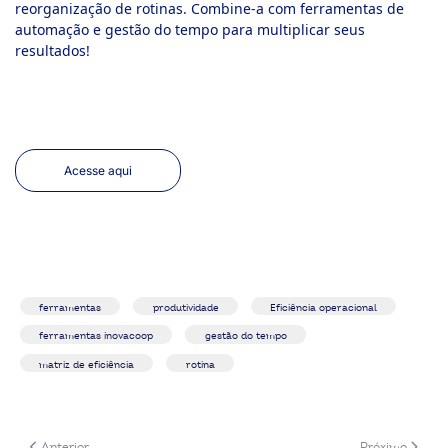
reorganização de rotinas. Combine-a com ferramentas de
automação e gestão do tempo para multiplicar seus
resultados!
Acesse aqui
ferramentas
produtividade
Eficiência operacional
ferramentas inovacoop
gestão do tempo
matriz de eficiência
rotina
Artigo anterior: Canvas de Melhoria de Processo
Próximo artigo
Anterior
Próximo