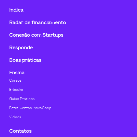
fa-
fa-
fa-
fa-
fa-
fa-
Indica
linkedin-
instagram
youtube
twitter
facebook-
flickr
Radar de financiamento
in
f
Conexão com Startups
Responde
Boas práticas
Ensina
Cursos
E-books
Guias Práticos
Ferramentas InovaCoop
Videos
Contatos