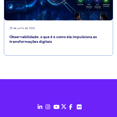
25 de junho de 2026
Observabilidade: o que é e como ela impulsiona as
transformações digitais
fab
fab
fab
fab
fab
fab