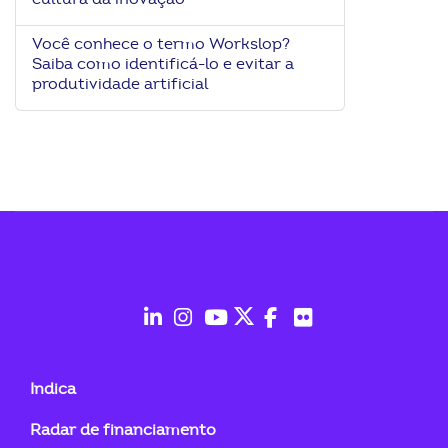
Você conhece o termo Workslop?
Saiba como identificá-lo e evitar a
produtividade artificial
fab
fab
fab
fab
fab
fab
fa-
fa-
fa-
fa-
fa-
fa-
Indica
linkedin-
instagram
youtube
twitter
facebook-
flickr
Radar de financiamento
in
f