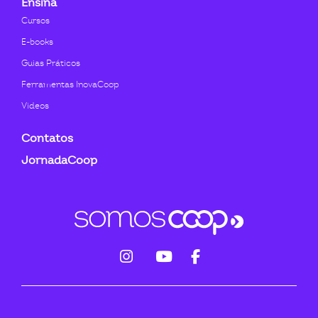
Ensina
Cursos
E-books
Guias Práticos
Ferramentas InovaCoop
Videos
Contatos
JornadaCoop
fab
fab
fab
fa-
fa-
fa-