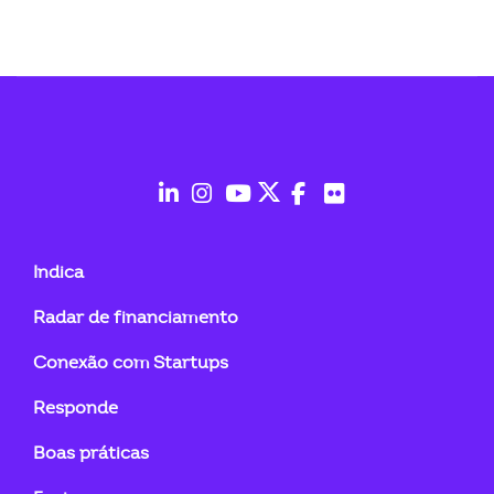
fab
fab
fab
fab
fab
fab
fa-
fa-
fa-
fa-
fa-
fa-
Indica
linkedin-
instagram
youtube
twitter
facebook-
flickr
Radar de financiamento
in
f
Conexão com Startups
Responde
Boas práticas