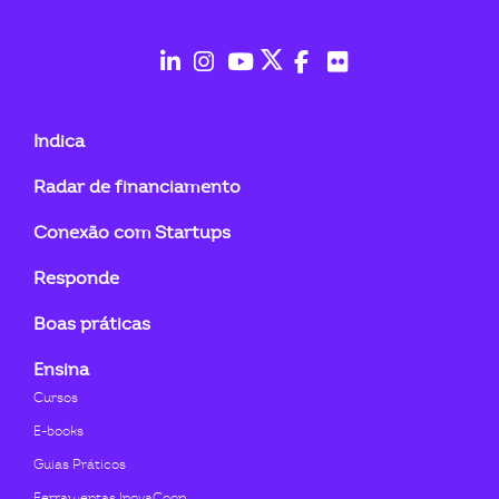
fab
fab
fab
fab
fab
fab
fa-
fa-
fa-
fa-
fa-
fa-
Indica
linkedin-
instagram
youtube
twitter
facebook-
flickr
Radar de financiamento
in
f
Conexão com Startups
Responde
Boas práticas
Ensina
Cursos
E-books
Guias Práticos
Ferramentas InovaCoop