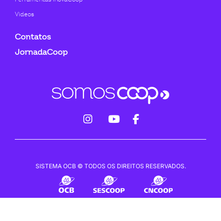
Videos
Contatos
JornadaCoop
fab
fab
fab
fa-
fa-
fa-
instagram
youtube
facebook-
SISTEMA OCB © TODOS OS DIREITOS RESERVADOS.
f