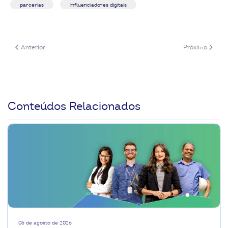
parcerias
influenciadores digitais
Artigo anterior: Como evitar a desconexão geracional no cooperativismo
Próximo artigo:
Anterior
Próximo
Conteúdos Relacionados
06 de agosto de 2026