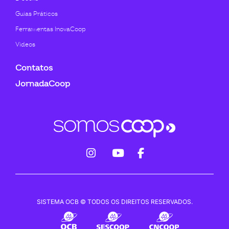
Guias Práticos
Ferramentas InovaCoop
Videos
Contatos
JornadaCoop
fab
fab
fab
fa-
fa-
fa-
instagram
youtube
facebook-
SISTEMA OCB © TODOS OS DIREITOS RESERVADOS.
f