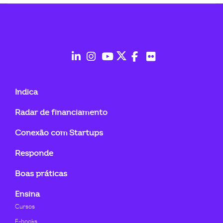
ook-
fab
fab
fab
fab
fab
fab
fa-
fa-
fa-
fa-
fa-
fa-
Indica
linkedin-
instagram
youtube
twitter
facebook-
flickr
Radar de financiamento
in
f
Conexão com Startups
Responde
Boas práticas
Ensina
Cursos
E-books