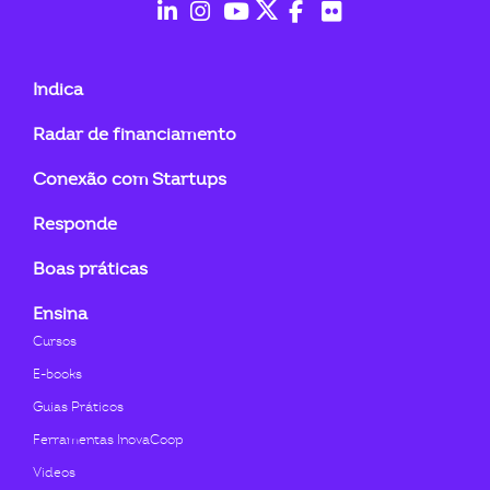
fab
fab
fab
fab
fab
fab
fa-
fa-
fa-
fa-
fa-
fa-
Indica
linkedin-
instagram
youtube
twitter
facebook-
flickr
Radar de financiamento
in
f
Conexão com Startups
Responde
Boas práticas
Ensina
Cursos
E-books
Guias Práticos
Ferramentas InovaCoop
Videos