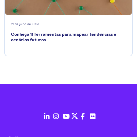
21 de julho de 2026
Conheça 11 ferramentas para mapear tendências e
cenários futuros
fab
fab
fab
fab
fab
fab
fa-
fa-
fa-
fa-
fa-
fa-