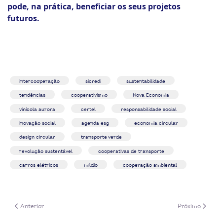
pode, na prática, beneficiar os seus projetos
futuros.
intercooperação
sicredi
sustentabilidade
tendências
cooperativismo
Nova Economia
vinícola aurora
certel
responsabilidade social
inovação social
agenda esg
economia circular
design circular
transporte verde
revolução sustentável
cooperativas de transporte
carros elétricos
míldio
cooperação ambiental
Artigo anterior: Uso da Inteligência Artificial para multiplicar eficiência 
Próximo artigo:
Anterior
Próximo