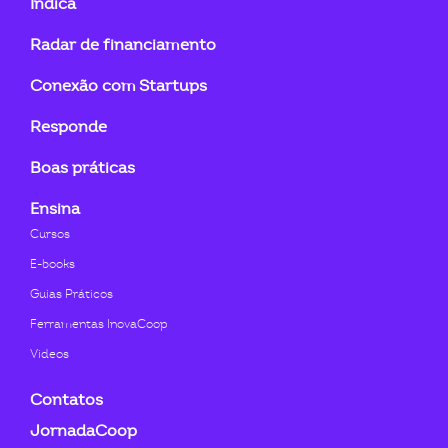
Indica
linkedin-
instagram
youtube
twitter
facebook-
flickr
Radar de financiamento
in
f
Conexão com Startups
Responde
Boas práticas
Ensina
Cursos
E-books
Guias Práticos
Ferramentas InovaCoop
Videos
Contatos
JornadaCoop