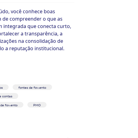
eúdo, você conhece boas
lém de compreender o que as
 integrada que conecta curto,
rtalecer a transparência, a
nizações na consolidação de
 a reputação institucional.
os
fontes de fomento
e contas
 de fomento
PMO