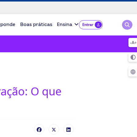
Pesqu
sponde
Boas práticas
Ensina
Entrar
vação: O que