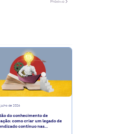
Próximo artigo: Confira 10 verdades e mitos sobr
Próximo
 julho de 2026
tão do conhecimento de
vação: como criar um legado de
endizado contínuo nas
perativas