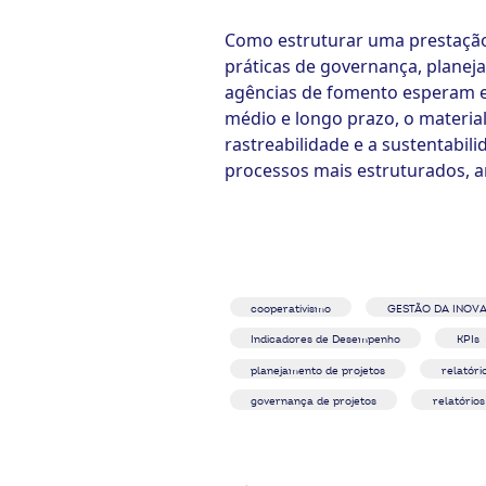
Como estruturar uma prestação
ook-
práticas de governança, planeja
agências de fomento esperam e 
médio e longo prazo, o material
rastreabilidade e a sustentabil
processos mais estruturados, a
cooperativismo
GESTÃO DA INOV
Indicadores de Desempenho
KPIs
planejamento de projetos
relatóri
governança de projetos
relatórios