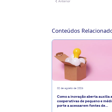
Artigo anterior: Passo a passo para um
Anterior
Conteúdos Relacionad
02 de agosto de 2026
Como a inovação aberta auxilia 
cooperativas de pequeno e médi
porte a acessarem fontes de
financiamento