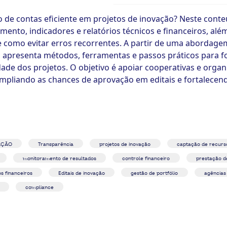
 de contas eficiente em projetos de inovação? Neste cont
mento, indicadores e relatórios técnicos e financeiros, a
como evitar erros recorrentes. A partir de uma abordagem
 apresenta métodos, ferramentas e passos práticos para fo
idade dos projetos. O objetivo é apoiar cooperativas e orga
mpliando as chances de aprovação em editais e fortalecendo
AÇÃO
Transparência
projetos de inovação
captação de recurs
monitoramento de resultados
controle financeiro
prestação d
os financeiros
Editais de inovação
gestão de portfólio
agências
compliance