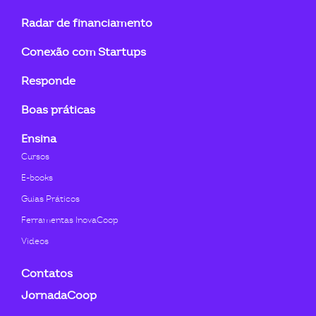
linkedin-
instagram
youtube
twitter
facebook-
flickr
Radar de financiamento
in
f
Conexão com Startups
Responde
Boas práticas
Ensina
Cursos
E-books
Guias Práticos
Ferramentas InovaCoop
Videos
Contatos
JornadaCoop