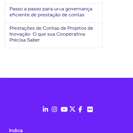
ook-
Passo a passo para uma governança
eficiente de prestação de contas
Prestações de Contas de Projetos de
Inovação: O que sua Cooperativa
Precisa Saber
fab
fab
fab
fab
fab
fab
fa-
fa-
fa-
fa-
fa-
fa-
Indica