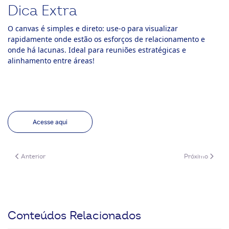
Dica Extra
O canvas é simples e direto: use-o para visualizar
rapidamente onde estão os esforços de relacionamento e
onde há lacunas. Ideal para reuniões estratégicas e
alinhamento entre áreas!
Acesse aqui
Artigo anterior: Canvas de Exploração do Desafio
Próximo artigo
Anterior
Próximo
Conteúdos Relacionados