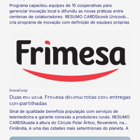
Programa capacitou equipes de 15 cooperativas para
gerenciar inovação local e difundiu as novas práticas entre
centenas de colaboradores. RESUMO CARDSicoob Unicoob
cria programa de inovação com definição de equipes próprias
em cada cooperativa, de modo a possibilitar o
desenvolvimento de uma cultural local de inovação. O
programa, batizado de Missão 21, gerou três ideias de
inovação selecionadas por um comitê externo, a serem
aceleradas em etapa posterior, e permitiu a disseminação da
cultura de inovação entre as cooperativas do sistema.
InovaCoop
Duas em uma: Frimesa diminui rotas com entregas
compartilhadas
Sinal de qualidade beneficia população com serviços de
telemedicina e garante conexão a produtores rurais. RESUMO
CARDSituada à altura do Círculo Polar Ártico, Rovaniemi, na
Finlândia, é uma das cidades mais setentrionais do planeta. A
pequena população de 59 mil habitantes tinha limitado acesso
a serviços tecnológicos. Neste contexto, um grupo de