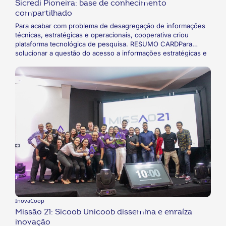
Sicredi Pioneira: base de conhecimento
compartilhado
Para acabar com problema de desagregação de informações
técnicas, estratégicas e operacionais, cooperativa criou
plataforma tecnológica de pesquisa. RESUMO CARDPara
solucionar a questão do acesso a informações estratégicas e
operacionais, a Sicredi Pioneira desenvolveu o Goog, uma
plataforma de gestão e disponibilização de conteúdo inspirada
no Google, com uso intuitivo e algoritmo que organiza e
prioriza o conteúdo.
InovaCoop
Missão 21: Sicoob Unicoob dissemina e enraíza
inovação