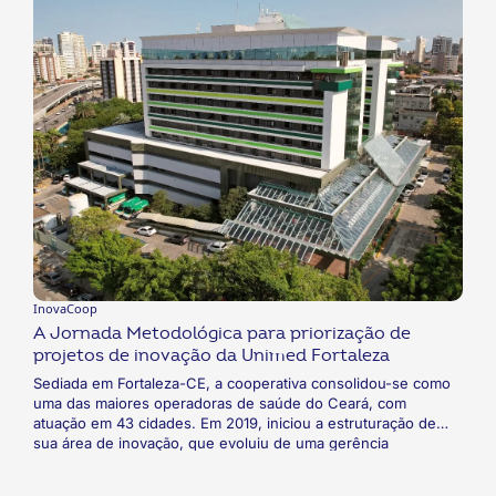
moradores decidiu criar uma cooperativa para levar internet
de alta qualidade, até então indisponível, para a população
local. O projeto teve início em 2016 e, em junho de 2019, a
rede foi totalmente concluída.
InovaCoop
A Jornada Metodológica para priorização de
projetos de inovação da Unimed Fortaleza
Sediada em Fortaleza-CE, a cooperativa consolidou-se como
uma das maiores operadoras de saúde do Ceará, com
atuação em 43 cidades. Em 2019, iniciou a estruturação de
sua área de inovação, que evoluiu de uma gerência
subordinada à TI para uma posição estratégica conectada à
Presidência e Diretoria, culminando na oficialização de uma