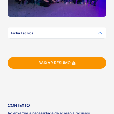
ook-
Ficha Técnica
BAIXAR RESUMO
CONTEXTO
Ao enxergar a necessidade de acesso a recursos