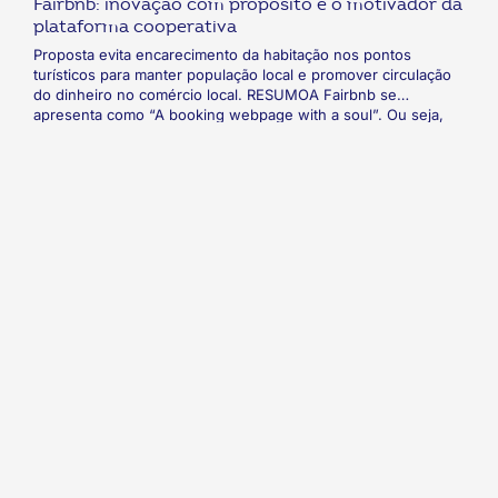
Fairbnb: inovação com propósito é o motivador da
plataforma cooperativa
Proposta evita encarecimento da habitação nos pontos
turísticos para manter população local e promover circulação
do dinheiro no comércio local. RESUMOA Fairbnb se
apresenta como “A booking webpage with a soul”. Ou seja,
ou “um portal de reservas com alma”. A cooperativa de
plataforma foi fundada em 2016 com a meta de ser o Airbnb
no modelo cooperativista. A proposta é garantir tanto
condições mais acessíveis aos viajantes como melhor
remuneração aos proprietários, com o propósito do
desenvolvimento das comunidades locais.
fab
fab
fab
fab
fab
fab
fa-
fa-
fa-
fa-
fa-
fa-
Indica
linkedin-
instagram
youtube
twitter
facebook-
flickr