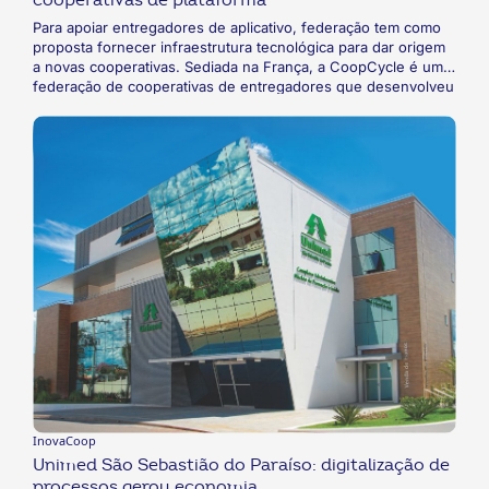
Para apoiar entregadores de aplicativo, federação tem como
proposta fornecer infraestrutura tecnológica para dar origem
a novas cooperativas. Sediada na França, a CoopCycle é uma
federação de cooperativas de entregadores que desenvolveu
uma infraestrutura tecnológica para apoiar a criação de
cooperativas de plataforma. A iniciativa, que já conta com 67
cooperativas associadas, tem como propósito melhorar a
distribuição dos resultados da operação aos associados,
tornando a remuneração mais condizente com a carga de
trabalho e proporcionando um trabalho mais digno.
InovaCoop
Unimed São Sebastião do Paraíso: digitalização de
processos gerou economia