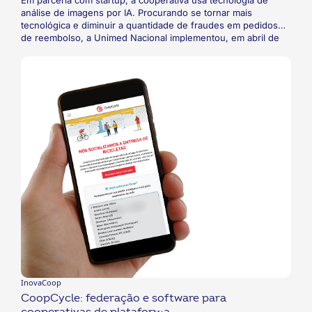
análise de imagens por IA. Procurando se tornar mais
tecnológica e diminuir a quantidade de fraudes em pedidos
de reembolso, a Unimed Nacional implementou, em abril de
2023, um sistema de Inteligência Artificial. A tecnologia de
análise de imagens por IA foi desenvolvida em parceria com a
Neurotech. O objetivo da solução é avaliar e identificar
recibos e notas de reembolso fraudulentos, evitando gastos
indevidos.
InovaCoop
CoopCycle: federação e software para
cooperativas de plataforma